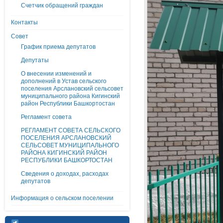
Счетчик обращений граждан
Контакты
Совет
График приема депутатов
Депутаты
О внесении изменений и
дополнений в Устав сельского
поселения Арслановский сельсовет
муниципального района Кигинский
район Республики Башкортостан
Регламент совета
РЕГЛАМЕНТ СОВЕТА СЕЛЬСКОГО
ПОСЕЛЕНИЯ АРСЛАНОВСКИЙ
СЕЛЬСОВЕТ МУНИЦИПАЛЬНОГО
РАЙОНА КИГИНСКИЙ РАЙОН
РЕСПУБЛИКИ БАШКОРТОСТАН
Сведения о доходах, расходах
депутатов
Информация о сельском поселении